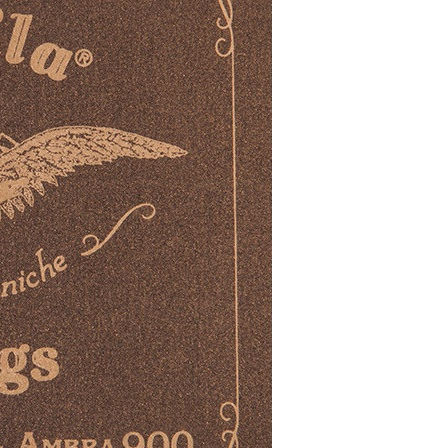
Друзья и
партнеры
Пользовательское соглашение
Информация
Способы доставки
Способы оплаты
Услуги гитарного мастера
Контакты
Санкт-Петербург, Большой пр. П.С., 41Б
+7 (905) 257-13-85
nevemusicshop@gmail.com
© Интернет-магазин "Необходимые вещи". Г. Санкт-
Петербург. 2021-2026г.
ИП Липатов, ОГРНИП 319784700405682