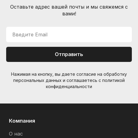
Оставьте адрес вашей почты и мы свяжемся с
Информация
вами!
Способы доставки
Способы оплаты
Введите Email
Услуги гитарного мастера
Контакты
Санкт-Петербург, Большой пр. П.С., 41Б
Отправить
+7 (905) 257-13-85
nevemusicshop@gmail.com
Нажимая на кнопку, вы даете согласие на обработку
персональных данных и соглашаетесь c политикой
конфиденциальности
© Интернет-магазин "Необходимые вещи". Г. Санкт-
Петербург. 2021-2026г.
ИП Липатов, ОГРНИП 319784700405682