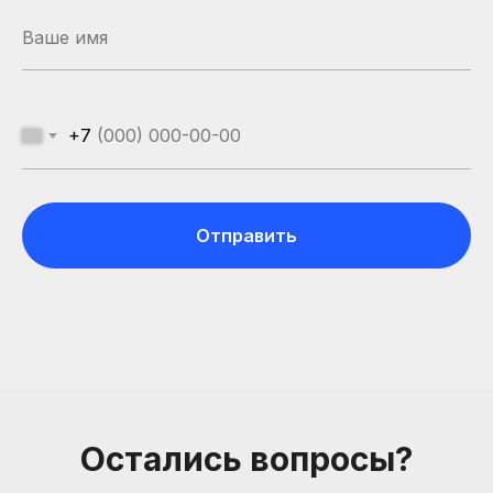
+7
Отправить
Компания
О нас
Друзья и
Остались вопросы?
партнеры
Пользовательское соглашение