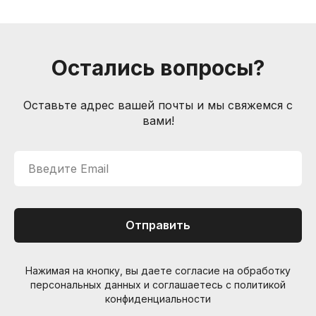
Информация
Способы доставки
Способы оплаты
Услуги гитарного мастера
Остались вопросы?
Контакты
Санкт-Петербург, Большой пр. П.С., 41Б
Оставьте адрес вашей почты и мы свяжемся с
вами!
+7 (905) 257-13-85
nevemusicshop@gmail.com
Введите Email
© Интернет-магазин "Необходимые вещи". Г. Санкт-
Петербург. 2021-2026г.
ИП Липатов, ОГРНИП 319784700405682
Отправить
Нажимая на кнопку, вы даете согласие на обработку
персональных данных и соглашаетесь c политикой
конфиденциальности