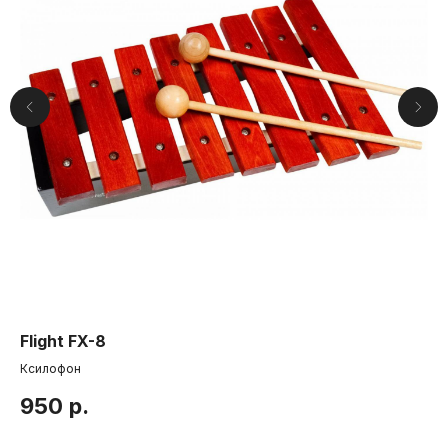
Компания
Flight FX-8
Ya
О нас
Ксилофон
Бл
Друзья и
партнеры
Пользовательское соглашение
950
р.
8