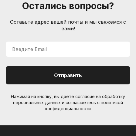
Остались вопросы?
Оставьте адрес вашей почты и мы свяжемся с
Компания
вами!
О нас
Друзья и
партнеры
Пользовательское соглашение
Введите Email
Информация
Способы доставки
Отправить
Способы оплаты
Услуги гитарного мастера
Нажимая на кнопку, вы даете согласие на обработку
персональных данных и соглашаетесь c политикой
Контакты
Санкт-Петербург, Большой пр. П.С., 41Б
конфиденциальности
+7 (905) 257-13-85
nevemusicshop@gmail.com