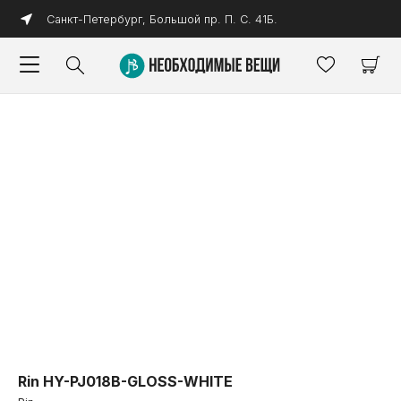
Санкт-Петербург, Большой пр. П. С. 41Б.
Rin HY-PJ018B-GLOSS-WHITE