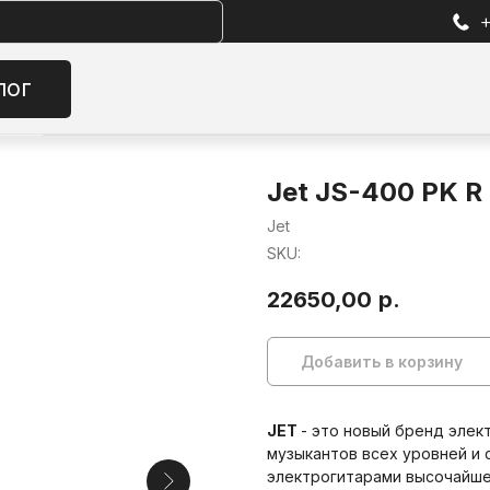
+7 (905) 257-13-85
Избран
Jet JS-400 PK R
Jet
SKU:
22650,00
р.
Добавить в корзину
JET
- это новый бренд элек
музыкантов всех уровней и
электрогитарами высочайше