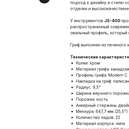
подход к дизайну и стилю 
отделки и высококачествен
У инструментов
JS-400
про
распространенный современ
овальный профиль, который 
Гриф выполнен из печеного к
Технические характеристи
Колки: хром
Материал грифа: канадск
Профиль грифа: Modern C
Накладка на гриф: палиса
Радиус: 9,5"
Ширина верхнего порожка: 
Порожек: кость
Анкерный стержень двой
Мензура: 647,7 мм (25,5")
Количество ладов: 22
Материал корпуса: липа