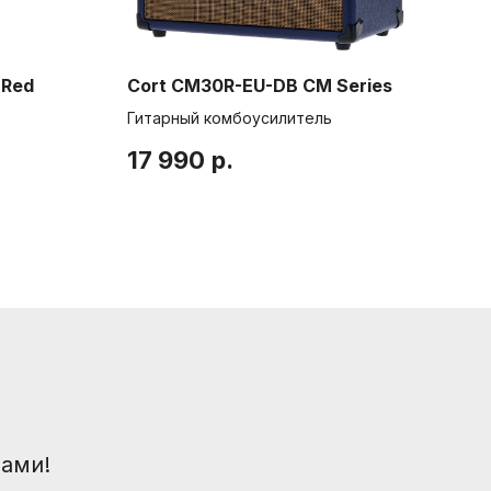
 Red
Cort CM30R-EU-DB CM Series
Jet
Гитарный комбоусилитель
Эле
17 990
р.
20
шой пр. П.С., 41Б
.com
вами!