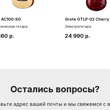
t AC100-SG
Grote GTLP-02 Cherry
сическая гитара
Электрогитара
360
р.
24 990
р.
Компания
Контакты
Санкт-Петербург, Боль
О нас
Друзья и партнеры
nevemusicshop@gmail
Пользовательское соглашение
+7 (905) 257-13-85
Остались вопросы?
вьте адрес вашей почты и мы свяжемся с 