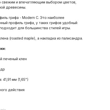
со свежим и впечатляющим выбором цветов,
ной древесины.
филь грифа - Modern C. Это наиболее
ный профиль грифа, у таких грифов удобный
подходит для большинства стилей игры.
лена (roasted maple), а накладка из палисандра.
ки:
ий печеный клен
ндр
41,91 мм (1,65")
ного действия