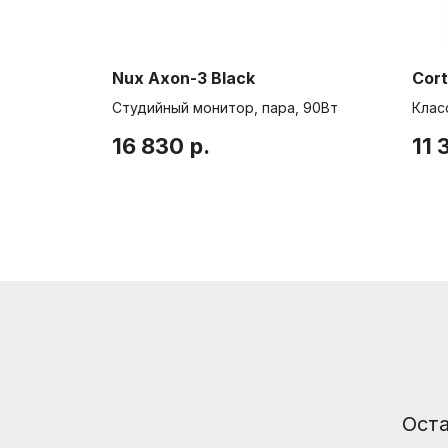
Nux Axon-3 Black
Cor
Студийный монитор, пара, 90Вт
Клас
16 830
р.
11 
Информация
Способы доставки
Способы оплаты
Услуги гитарного мастера
Оста
© Интернет-магазин "Необходимые вещи". Г. Санкт-Петербург. 2021-2026г.