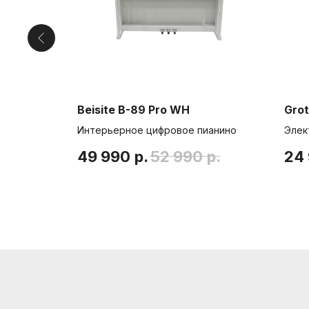
Информация
Способы доставки
Способы оплаты
Beisite B-89 Pro WH
Grot
Услуги гитарного мастера
 90Вт
Интерьерное цифровое пианино
Элек
49 990
р.
52 990
р.
24
© Интернет-магазин "Необходимые вещи". Г. Санкт-Петербург. 2021-2026г.
ИП Липатов, ОГРНИП 319784700405682