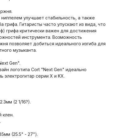
ержня.
 ниппелем улучшает стабильность, а также
а грифа. Гитаристы часто упускают из вида, что
еф) грифа критически важен для достижения
ожностей инструмента. Возможность
жня позволяет добиться идеального изгиба для
тного музыканта.
ext Gen".
айн логотипа Cort "Next Gen" идеально
ь электрогитар серии X и KX.
3мм (2 1/16?).
 клен.
.
мм (25.5" - 27").