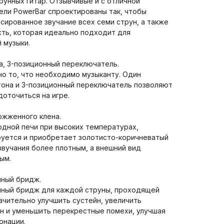
унных гитар. Отзывчивые и с отличной
ели PowerBar спроектированы так, чтобы
сированное звучание всех семи струн, а также
ь, которая идеально подходит для
 музыки.
на, 3-позиционный переключатель.
но то, что необходимо музыканту. Один
тона и 3-позиционный переключатель позволяют
оточиться на игре.
божженного клена.
одной печи при высоких температурах,
руется и приобретает золотисто-коричневатый
звучания более плотным, а внешний вид
ым.
нный бридж.
нный бридж для каждой струны, проходящей
начительно улучшить сустейн, увеличить
ун и уменьшить перекрестные помехи, улучшая
онации.