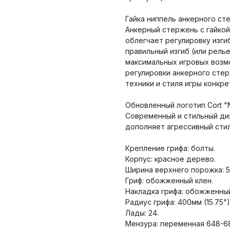
Гайка ниппель анкерного ст
Анкерный стержень с гайкой
облегчает регулировку изгиб
правильный изгиб (или рель
максимальных игровых возм
регулировки анкерного стер
техники и стиля игры конкре
Обновленный логотип Cort "N
Современный и стильный диз
дополняет агрессивный стил
Крепление грифа: болты.
Корпус: красное дерево.
Ширина верхнего порожка: 52.
Гриф: обожженный клен.
Накладка грифа: обожженный
Радиус грифа: 400мм (15.75")
Лады: 24.
Мензура: переменная 648-685