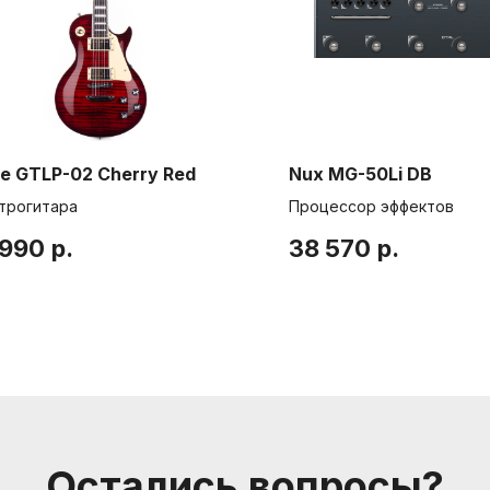
Компания
Контакты
Санкт-Петербург, Боль
О нас
Друзья и партнеры
nevemusicshop@gmail
e GTLP-02 Cherry Red
Nux MG-50Li DB
Пользовательское соглашение
+7 (905) 257-13-85
трогитара
Процессор эффектов
 990
р.
38 570
р.
Остались вопросы?