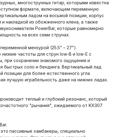
зурных, многострунных гитар, которыми известна
 доступном формате, включающем переменную
ертикальным ладом на восьмой позиции, корпус
м и накладкой из обожженного клена, а также
звукосниматели PowerBar, которые равномерно
ощность на всех семи струнах.
переменной мензурой (25.5" – 27").
низкие частоты для струн low-B и low-E с
ы, при сохранении знакомого ощущения и
я быстрых соло и бендинга. Вертикальный лад
й позиции для более естественного угла
ая лучшую играбельность даже на нижних ладах.
производит теплый и глубокий резонанс, который
кочастотного "рычания", ожидаемого от KX307
ar.
 это пассивные хамбакеры, специально