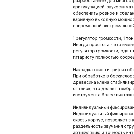
разработанные для многостр
аритикуляцией, звукоснимат
обеспечить ровное и сбалан
взрывную выходную мощност
современной экстремальной
1 регулятор громкости, 1 то
Иногда простота - это имен
регулятор громкости, один 
гитаристу полностью сосред
Накладка грифа и гриф из о
При обработке в бескислор
древесина клена стабилизи
оттенок, что делает тембр 
инструмента более винтажн
Индивидуальный фиксирова
Индивидуальный фиксирова
сквозь корпус, позволяет з
раздельность звучания стр
артикуляцию и точность инт