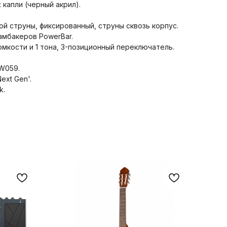
 капли (черный акрил).
й струны, фиксированный, струны сквозь корпус.
амбакеров PowerBar.
омкости и 1 тона, 3-позиционный переключатель.
NW059.
ext Gen'.
k.