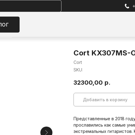
+7 (905) 257-13-85
Избран
Cort KX307MS-O
Cort
SKU:
32300,00
р.
Добавить в корзину
Представленные в 2018 год
прославились как самые ун
экстремальных гитаристов. 