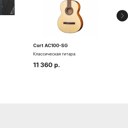
шой пр. П.С., 41Б
.com
Cort AC100-SG
Cor
Классическая гитара
Гит
11 360
р.
17