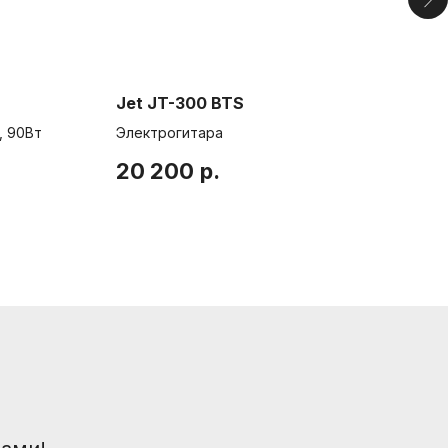
Jet JT-300 BTS
Bei
, 90Вт
Электрогитара
Инт
20 200
р.
49
шой пр. П.С., 41Б
.com