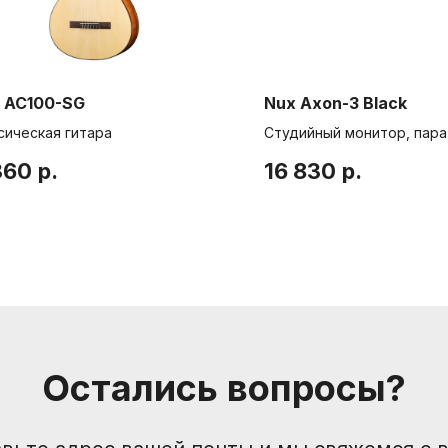
t AC100-SG
Nux Axon-3 Black
сическая гитара
Студийный монитор, пара
Компания
Контакты
360
р.
16 830
р.
Санкт-Петербург, Боль
О нас
Друзья и партнеры
nevemusicshop@gmail
Пользовательское соглашение
+7 (905) 257-13-85
Остались вопросы?