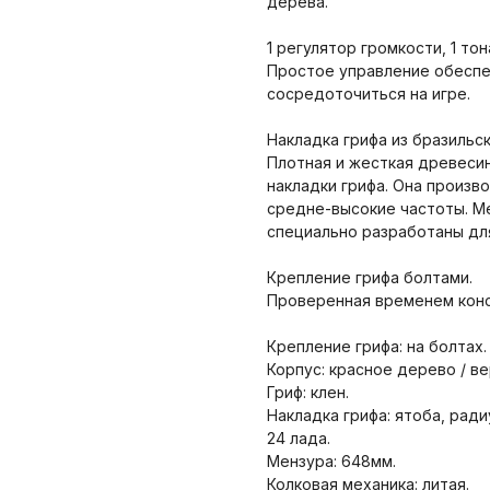
дерева.
1 регулятор громкости, 1 то
Простое управление обеспе
сосредоточиться на игре.
Накладка грифа из бразильск
Плотная и жесткая древесин
накладки грифа. Она произв
средне-высокие частоты. Ме
специально разработаны дл
Крепление грифа болтами.
Проверенная временем конс
Крепление грифа: на болтах.
Корпус: красное дерево / ве
Гриф: клен.
Накладка грифа: ятоба, ради
24 лада.
Мензура: 648мм.
Колковая механика: литая.