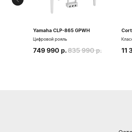
Series
Yamaha CLP-865 GPWH
Cor
Цифровой рояль
Клас
Информация
749 990
р.
835 990
р.
11 
Способы доставки
Способы оплаты
Услуги гитарного мастера
© Интернет-магазин "Необходимые вещи". Г. Санкт-Петербург. 2021-2026г.
ИП Липатов, ОГРНИП 319784700405682