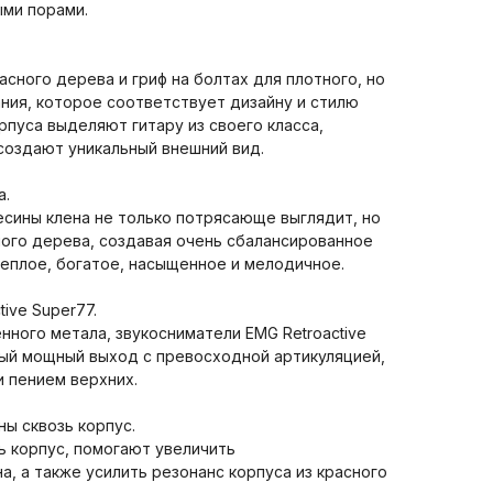
ыми порами.
асного дерева и гриф на болтах для плотного, но
ния, которое соответствует дизайну и стилю
рпуса выделяют гитару из своего класса,
создают уникальный внешний вид.
а.
есины клена не только потрясающе выглядит, но
ного дерева, создавая очень сбалансированное
 теплое, богатое, насыщенное и мелодичное.
ive Super77.
ного метала, звукосниматели EMG Retroactive
ый мощный выход с превосходной артикуляцией,
и пением верхних.
ы сквозь корпус.
ь корпус, помогают увеличить
, а также усилить резонанс корпуса из красного