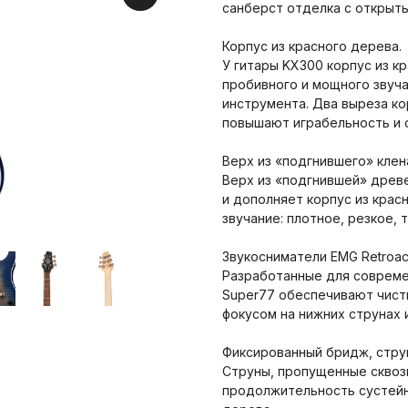
санберст отделка с открыт
Корпус из красного дерева.
У гитары KX300 корпус из кр
пробивного и мощного звуча
инструмента. Два выреза ко
повышают играбельность и 
Верх из «подгнившего» клен
Верх из «подгнившей» древ
и дополняет корпус из крас
звучание: плотное, резкое,
Звукосниматели EMG Retroact
Разработанные для современ
Super77 обеспечивают чист
фокусом на нижних струнах 
Фиксированный бридж, струн
Струны, пропущенные сквоз
продолжительность сустейна