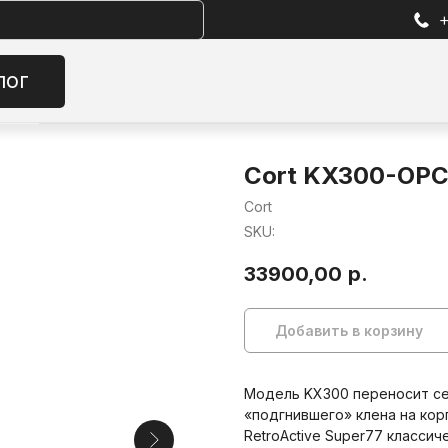
+7 (905) 257-13-85
Избран
Cort KX300-OPC
Cort
SKU:
33900,00
р.
Добавить в корзину
Модель KX300 переносит сер
«подгнившего» клена на кор
RetroActive Super77 класси