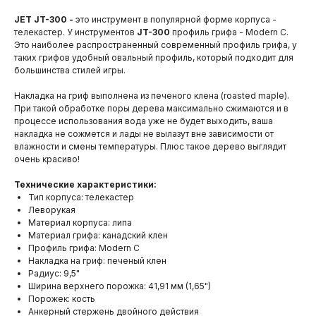
JET JT-300 -
это инструмент в популярной форме корпуса -
телекастер. У инструментов
JT-300
профиль грифа - Modern C.
Это наиболее распространенный современный профиль грифа, у
таких грифов удобный овальный профиль, который подходит для
большинства стилей игры.
Накладка на гриф выполнена из печеного клена (roasted maple).
При такой обработке поры дерева максимально сжимаются и в
процессе использования вода уже не будет выходить, ваша
накладка не сожмется и лады не вылазут вне зависимости от
влажности и смены температуры. Плюс такое дерево выглядит
очень красиво!
Технические характеристики:
Тип корпуса: телекастер
Леворукая
Материал корпуса: липа
Материал грифа: канадский клен
Профиль грифа: Modern C
Накладка на гриф: печеный клен
Радиус: 9,5"
Ширина верхнего порожка: 41,91 мм (1,65")
Порожек: кость
Анкерный стержень двойного действия