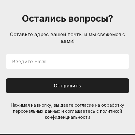
Способы доставки
Способы оплаты
Остались вопросы?
Услуги гитарного мастера
Контакты
Оставьте адрес вашей почты и мы свяжемся с
Санкт-Петербург, Большой пр. П.С., 41Б
вами!
+7 (905) 257-13-85
nevemusicshop@gmail.com
Введите Email
© Интернет-магазин "Необходимые вещи". Г. Санкт-
Петербург. 2021-2026г.
ИП Липатов, ОГРНИП 319784700405682
Отправить
Нажимая на кнопку, вы даете согласие на обработку
персональных данных и соглашаетесь c политикой
конфиденциальности