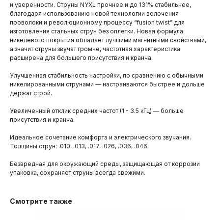
и уверенности. Струны NYXL прочнее и до 131% стабильнее,
благодаря использованию новой технологии волочения
проволоки и революционному процессу “fusion twist” для
изготовления стальных струн без оплетки. Новая формула
никелевого покрытия обладает лучшими магнитными свойствами,
а значит струны звучат громче, частотная характеристика
расширена для большего присутствия и кранча.
Улучшенная стабильность настройки, по сравнению с обычными
никелированными струнами — настраиваются быстрее и дольше
держат строй.
Увеличенный отклик средних частот (1 - 3.5 кГц) — больше
присутствия и кранча.
Идеальное сочетание комфорта и электрического звучания.
Толщины струн: .010, .013, .017, .026, .036, .046
Безвредная для окружающий среды, защищающая от коррозии
упаковка, сохраняет струны всегда свежими.
Смотрите также