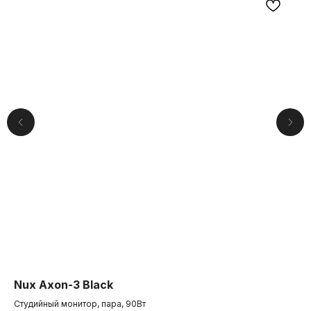
Компания
О нас
Nux Axon-3 Black
Co
Друзья и
партнеры
Студийный монитор, пара, 90Вт
Ги
Пользовательское соглашение