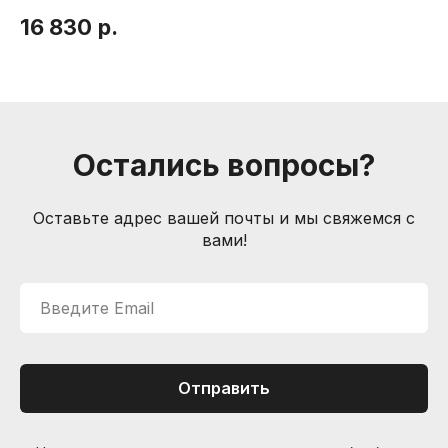
16 830
р.
1
Информация
Способы доставки
Способы оплаты
Услуги гитарного мастера
Остались вопросы?
Контакты
Санкт-Петербург, Большой пр. П.С., 41Б
Оставьте адрес вашей почты и мы свяжемся с
+7 (905) 257-13-85
вами!
nevemusicshop@gmail.com
Введите Email
© Интернет-магазин "Необходимые вещи". Г. Санкт-
Петербург. 2021-2026г.
ИП Липатов, ОГРНИП 319784700405682
Отправить