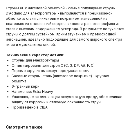
Струны XL с никелевой обмоткой - самые популярные струны
D'Addario для электрогитары - выполняются в прецизионной
обмотке из стали с никелевым покрытием, нанесенной на
тщательно изготовленный сердечник шестигранного профиля из
стали с высоким содержанием углерода. В результате получаются
струны с долгим сустейном, ярким звучанием и превосходной
интонацией, идеально подходящие для самого широкого спектра
гитар и музыкальных стилей.
Технические характеристики:
Струны для электрогитары
Оптимизированы для строя C (С, G, D#, A#, F, C)
Первые струны: высокоуглеродистая сталь
Басовые струны: сталь (никелевое покрытие) - круглая
обмотка
6-гранный керн
Натяжение: Extra Heavy
Упаковка, не загрязняющая окружающую среду, обеспечивает
защиту от коррозии и отличную сохранность струн
Произведено в США
Смотрите также