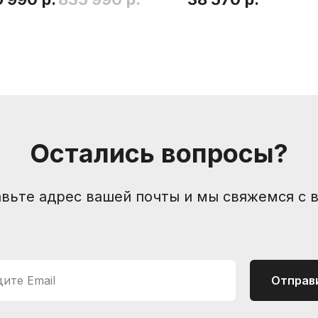
Компания
Контакты
Санкт-Петербург, Боль
О нас
Друзья и партнеры
nevemusicshop@gmail
Остались вопросы?
Пользовательское соглашение
+7 (905) 257-13-85
вьте адрес вашей почты и мы свяжемся с 
ите Email
Отправ