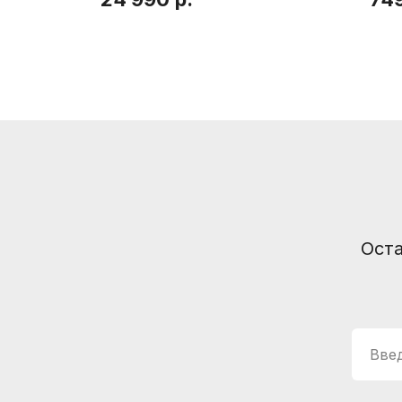
Информация
Способы доставки
Способы оплаты
Услуги гитарного мастера
Оста
© Интернет-магазин "Необходимые вещи". Г. Санкт-Петербург. 2021-2026г.
ИП Липатов, ОГРНИП 319784700405682
Введ