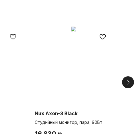
Nux Axon-3 Black
Bei
Студийный монитор, пара, 90Вт
Инт
16 830
р.
49