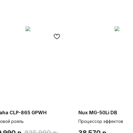
aha CLP-865 GPWH
Nux MG-50Li DB
овой рояль
Процессор эффектов
9 990
р.
835 990
р.
38 570
р.