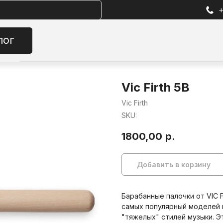
+7 (905) 257-13-85
Избран
Vic Firth 5B
Vic Firth
SKU:
1800,00
р.
Добавить в корзину
Барабанные палочки от VIC F
самых популярный моделей 
"тяжелых" стилей музыки. Э