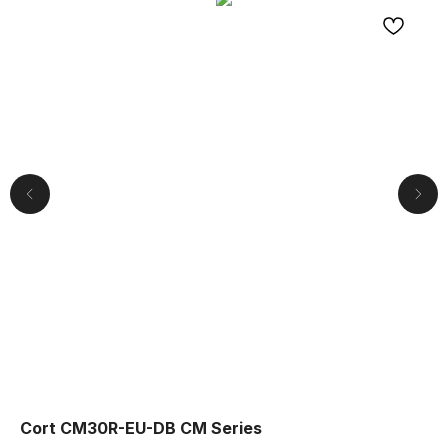
Компания
О нас
Cort CM30R-EU-DB CM Series
Gr
Друзья и