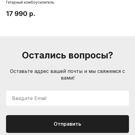
Гитарный комбоусилитель
Эл
партнеры
Пользовательское соглашение
17 990
р.
2
Информация
Способы доставки
Способы оплаты
Услуги гитарного мастера
Остались вопросы?
Контакты
Санкт-Петербург, Большой пр. П.С., 41Б
Оставьте адрес вашей почты и мы свяжемся с
+7 (905) 257-13-85
вами!
nevemusicshop@gmail.com
Введите Email
© Интернет-магазин "Необходимые вещи". Г. Санкт-
Петербург. 2021-2026г.
ИП Липатов, ОГРНИП 319784700405682
Отправить