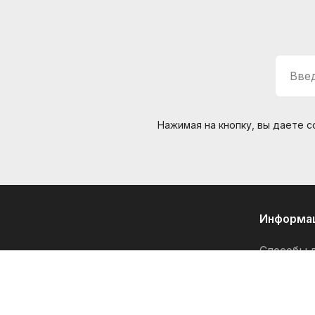
Введ
© Интернет-магазин "Необходимые вещи". Г. Санкт-Петербург. 2021-2026г.
ИП Липатов, ОГРНИП 319784700405682
Нажимая на кнопку, вы даете 