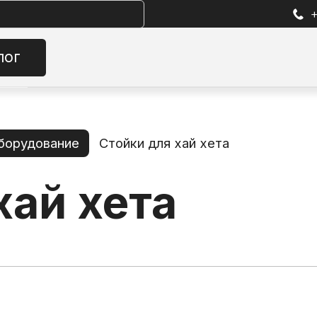
+7 (905) 257-13-85
Избран
Стойки для хай хета
хета