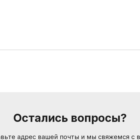
Остались вопросы?
Компания
Контакты
Санкт-Петербург, Боль
О нас
Друзья и партнеры
nevemusicshop@gmail
вьте адрес вашей почты и мы свяжемся с 
Пользовательское соглашение
+7 (905) 257-13-85