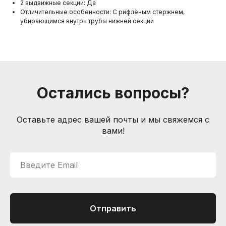
2 выдвижные секции: Да
Отличительные особенности: С рифлёным стержнем,
убирающимся внутрь трубы нижней секции
Остались вопросы?
Компания
О нас
Оставьте адрес вашей почты и мы свяжемся с
Друзья и
вами!
партнеры
Пользовательское соглашение
Введите Email
Информация
Способы доставки
Способы оплаты
Услуги гитарного мастера
Отправить