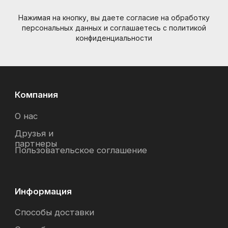
Контакты
Санкт-Петербург, Большой пр. П.С., 41Б
Нажимая на кнопку, вы даете согласие на обработку
персональных данных и соглашаетесь c политикой
+7 (905) 257-13-85
конфиденциальности
nevemusicshop@gmail.com
© Интернет-магазин "Необходимые вещи". Г. Санкт-
Петербург. 2021-2026г.
ИП Липатов, ОГРНИП 319784700405682