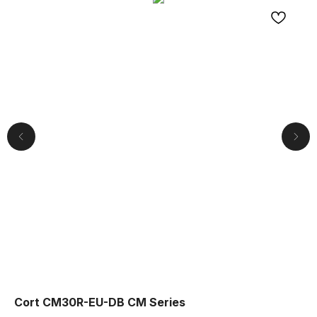
Компания
О нас
Друзья и
партнеры
Пользовательское соглашение
Информация
Способы доставки
Cort CM30R-EU-DB CM Series
Gr