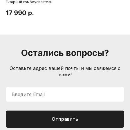
Способы оплаты
Гитарный комбоусилитель
Эл
Услуги гитарного мастера
17 990
р.
2
Контакты
Санкт-Петербург, Большой пр. П.С., 41Б
+7 (905) 257-13-85
nevemusicshop@gmail.com
Остались вопросы?
© Интернет-магазин "Необходимые вещи". Г. Санкт-
Петербург. 2021-2026г.
ИП Липатов, ОГРНИП 319784700405682
Оставьте адрес вашей почты и мы свяжемся с
вами!
Введите Email
Отправить