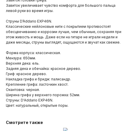
Завиток головки грифа.
Завиток увеличивает чувство комфорта для большого пальца
левой руки во время игры.
Струны D’Addario EXP46N.
Классические нейлоновые нити с покрытием противостоят
обесцвечиванию и коррозии лучше, чем обычные, сохраняя при
этом живость и мощь. Даже если на гитаре не играли недели и
даже месяцы, струны выглядят, ощущаются и звучат как свежие.
Форма корпуса: классическая.
Мензура: 650мм.
Верхняя дека: ель.
Задняя дека и обечайка: красное дерево.
Гриф: красное дерево.
Накладка грифа и бридж: палисандр.
Крепление грифа: ласточкин хвост.
Окантовка: черная.
Ширина грифа у верхнего порожка: 52мм.
Струны: D'Addario EXP46N.
Цвет: натуральный, открытые поры.
Смотрите также