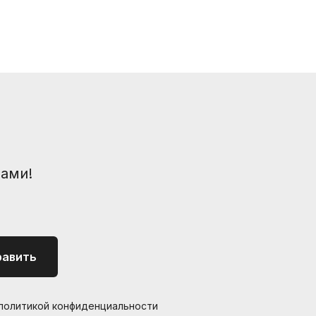
шой пр. П.С., 41Б
.com
вами!
равить
 политикой конфиденциальности