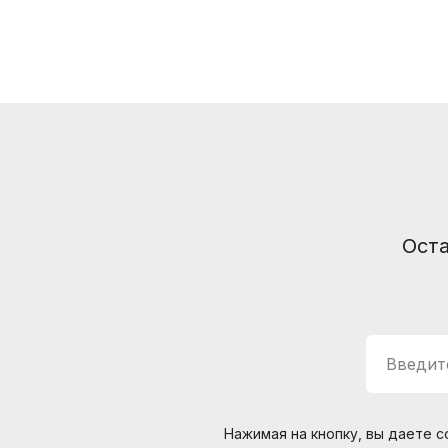
Информация
Способы доставки
Способы оплаты
Услуги гитарного мастера
Оста
© Интернет-магазин "Необходимые вещи". Г. Санкт-Петербург. 2021-2026г.
ИП Липатов, ОГРНИП 319784700405682
Введите
Нажимая на кнопку, вы даете 