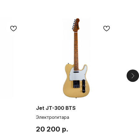
Jet JT-300 BTS
Gro
Электрогитара
Эле
20 200
р.
24