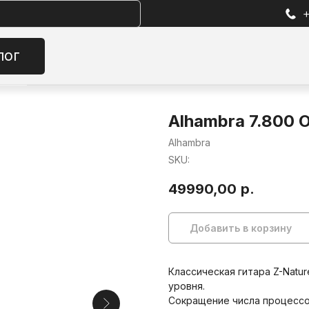
+7 (905) 257-13-85
Избран
Alhambra 7.800 
Alhambra
SKU:
49990,00
р.
Добавить в корзину
Классическая гитара Z-Natu
уровня.
Сокращение числа процессо