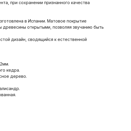
нта, при сохранении признанного качества
изготовлена в Испании. Матовое покрытие
ы древесины открытыми, позволяя звучанию быть
остой дизайн, сводящийся к естественной
2мм.
го кедра.
асное дерево.
алисандр.
ованная.