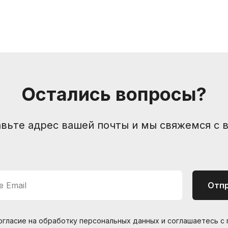
Компания
Контакты
Санкт-Петербург, Боль
О нас
Друзья и партнеры
nevemusicshop@gmail
Остались вопросы?
Пользовательское соглашение
+7 (905) 257-13-85
вьте адрес вашей почты и мы свяжемся с 
 Email
Отп
согласие на обработку персональных данных и соглашаетесь c