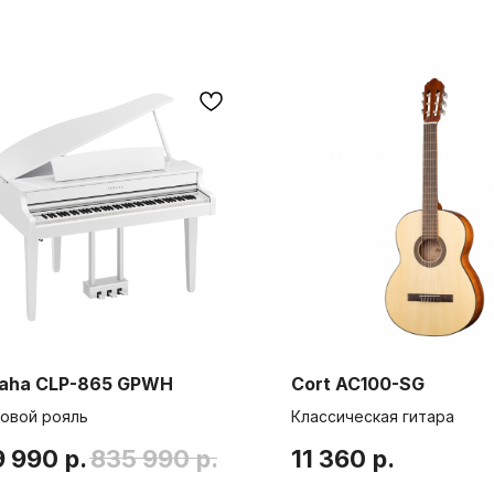
aha CLP-865 GPWH
Cort AC100-SG
овой рояль
Классическая гитара
9 990
р.
835 990
р.
11 360
р.