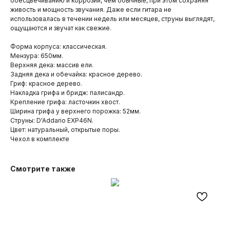
обесцвечиванию и коррозии, чем обычные, при этом сохраняя
живость и мощность звучания. Даже если гитара не
использовалась в течении недель или месяцев, струны выглядят,
ощущаются и звучат как свежие.
Форма корпуса: классическая.
Мензура: 650мм.
Верхняя дека: массив ели.
Задняя дека и обечайка: красное дерево.
Гриф: красное дерево.
Накладка грифа и бридж: палисандр.
Крепление грифа: ласточкин хвост.
Ширина грифа у верхнего порожка: 52мм.
Струны: D'Addario EXP46N.
Цвет: натуральный, открытые поры.
Чехол в комплекте
Смотрите также