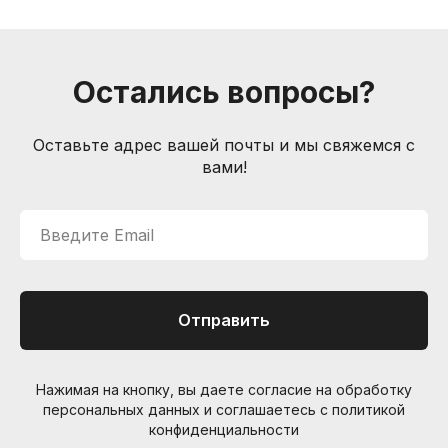
Контакты
Санкт-Петербург, Большой пр. П.С., 41Б
+7 (905) 257-13-85
Остались вопросы?
nevemusicshop@gmail.com
© Интернет-магазин "Необходимые вещи". Г. Санкт-
Оставьте адрес вашей почты и мы свяжемся с
Петербург. 2021-2026г.
ИП Липатов, ОГРНИП 319784700405682
вами!
Введите Email
Отправить
Нажимая на кнопку, вы даете согласие на обработку
персональных данных и соглашаетесь c политикой
конфиденциальности