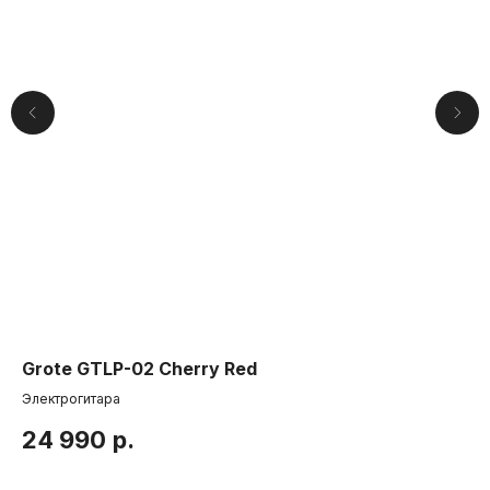
Компания
О нас
Друзья и
партнеры
Пользовательское соглашение
Информация
Grote GTLP-02 Cherry Red
Y
Способы доставки
Электрогитара
Ци
Способы оплаты
24 990
р.
7
Услуги гитарного мастера