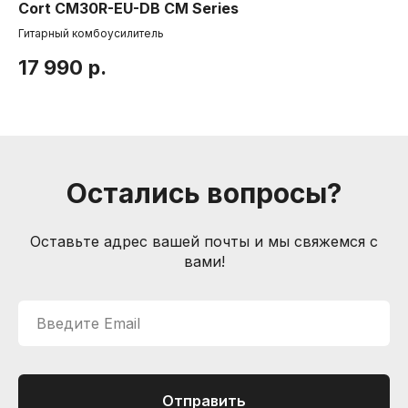
Cort CM30R-EU-DB CM Series
Je
Друзья и
партнеры
Гитарный комбоусилитель
Эл
Пользовательское соглашение
17 990
р.
2
Информация
Способы доставки
Способы оплаты
Услуги гитарного мастера
Остались вопросы?
Контакты
Санкт-Петербург, Большой пр. П.С., 41Б
Оставьте адрес вашей почты и мы свяжемся с
+7 (905) 257-13-85
вами!
nevemusicshop@gmail.com
© Интернет-магазин "Необходимые вещи". Г. Санкт-
Введите Email
Петербург. 2021-2026г.
ИП Липатов, ОГРНИП 319784700405682
Отправить