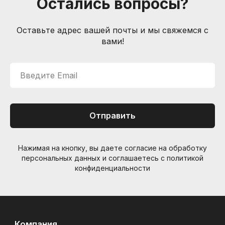
Остались вопросы?
Услуги гитарного мастера
Оставьте адрес вашей почты и мы свяжемся с
Контакты
Санкт-Петербург, Большой пр. П.С., 41Б
вами!
+7 (905) 257-13-85
nevemusicshop@gmail.com
Введите Email
© Интернет-магазин "Необходимые вещи". Г. Санкт-
Петербург. 2021-2026г.
ИП Липатов, ОГРНИП 319784700405682
Отправить
Нажимая на кнопку, вы даете согласие на обработку
персональных данных и соглашаетесь c политикой
конфиденциальности