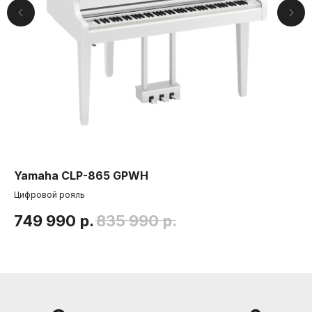
Yamaha CLP-865 GPWH
Co
Компания
Цифровой рояль
Ги
О нас
Друзья и
749 990
р.
835 990
р.
1
партнеры
Пользовательское соглашение
Информация
Способы доставки
Способы оплаты