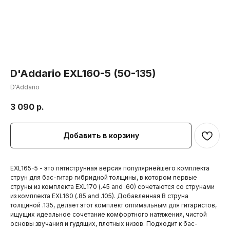
D'Addario EXL160-5 (50-135)
D'Addario
3 090
р.
Добавить в корзину
EXL165-5 - это пятиструнная версия популярнейшего комплекта
струн для бас-гитар гибридной толщины, в котором первые
струны из комплекта EXL170 (.45 and .60) сочетаются со струнами
из комплекта EXL160 (.85 and .105). Добавленная В струна
толщиной .135, делает этот комплект оптимальным для гитаристов,
ищущих идеальное сочетание комфортного натяжения, чистой
основы звучания и гудящих, плотных низов. Подходит к бас-