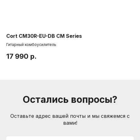
Компания
О нас
Друзья и
партнеры
Пользовательское соглашение
Cort CM30R-EU-DB CM Series
Co
Гитарный комбоусилитель
Кл
Информация
17 990
р.
1
Способы доставки
Способы оплаты
Услуги гитарного мастера
Контакты
Санкт-Петербург, Большой пр. П.С., 41Б
Остались вопросы?
+7 (905) 257-13-85
nevemusicshop@gmail.com
Оставьте адрес вашей почты и мы свяжемся с
вами!
© Интернет-магазин "Необходимые вещи". Г. Санкт-
Петербург. 2021-2026г.
ИП Липатов, ОГРНИП 319784700405682