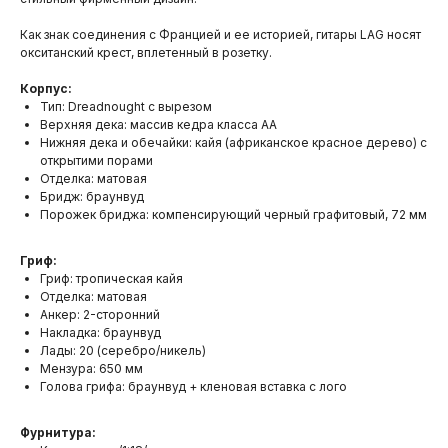
Как знак соединения с Францией и ее историей, гитары LAG носят
окситанский крест, вплетенный в розетку.
Корпус:
Тип: Dreadnought с вырезом
Верхняя дека: массив кедра класса AA
Нижняя дека и обечайки: кайя (африканское красное дерево) с
открытими порами
Отделка: матовая
Бридж: браунвуд
Порожек бриджа: компенсирующий черный графитовый, 72 мм
Гриф:
Гриф: тропическая кайя
Отделка: матовая
Анкер: 2-сторонний
Накладка: браунвуд
Лады: 20 (серебро/никель)
Мензура: 650 мм
Голова грифа: браунвуд + кленовая вставка с лого
Фурнитура: