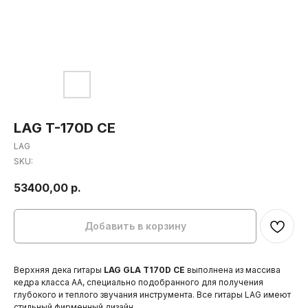
LAG T-170D CE
LAG
SKU:
53400,00
р.
Добавить в корзину
Верхняя дека гитары
LAG GLA T170D CE
выполнена из массива
кедра класса АА, специально подобранного для получения
глубокого и теплого звучания инструмента. Все гитары LAG имеют
стильный фирменный дизайн.