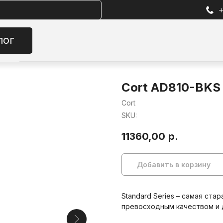
+7 (905) 257-13-85
Избран
Cort AD810-BKS
Cort
SKU:
11360,00
р.
Добавить в корзину
Standard Series – самая ста
превосходным качеством и 