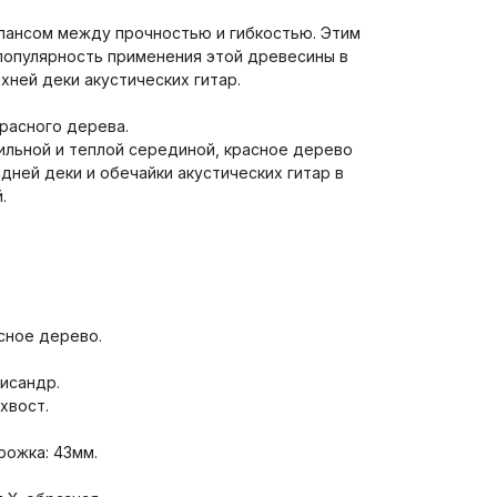
лансом между прочностью и гибкостью. Этим
популярность применения этой древесины в
хней деки акустических гитар.
красного дерева.
сильной и теплой серединой, красное дерево
дней деки и обечайки акустических гитар в
.
асное дерево.
лисандр.
хвост.
рожка: 43мм.