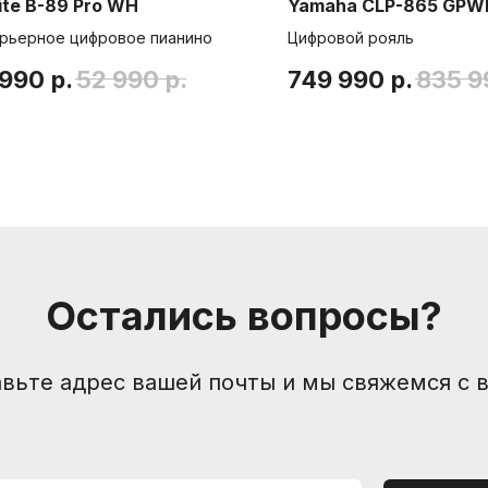
ite B-89 Pro WH
Yamaha CLP-865 GPW
рьерное цифровое пианино
Цифровой рояль
 990
р.
52 990
р.
749 990
р.
835 9
Компания
Контакты
Санкт-Петербург, Боль
О нас
Друзья и партнеры
nevemusicshop@gmail
Пользовательское соглашение
+7 (905) 257-13-85
Остались вопросы?
вьте адрес вашей почты и мы свяжемся с 