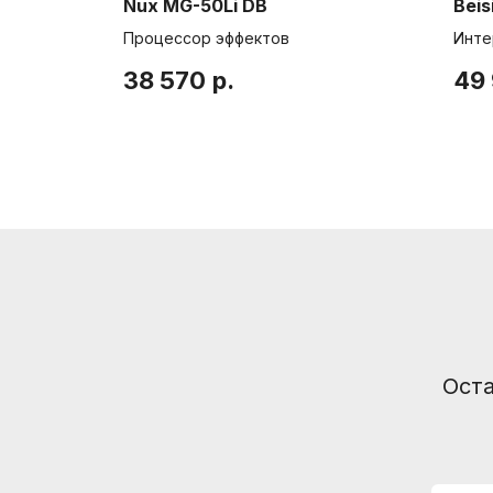
Nux MG-50Li DB
Beis
Процессор эффектов
Инте
38 570
р.
49
Информация
Способы доставки
Способы оплаты
Услуги гитарного мастера
Оста
© Интернет-магазин "Необходимые вещи". Г. Санкт-Петербург. 2021-2026г.
ИП Липатов, ОГРНИП 319784700405682