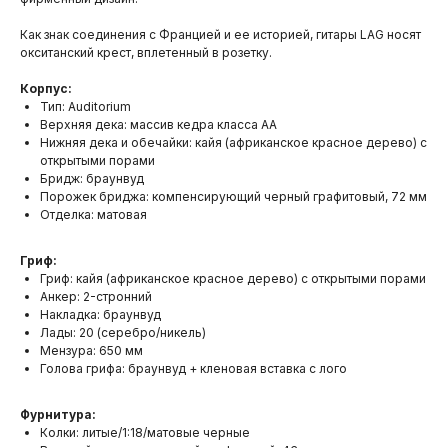
Как знак соединения с Францией и ее историей, гитары LAG носят
окситанский крест, вплетенный в розетку.
Корпус:
Тип: Auditorium
Верхняя дека: массив кедра класса AA
Нижняя дека и обечайки: кайя (африканское красное дерево) с
открытыми порами
Бридж: браунвуд
Порожек бриджа: компенсирующий черный графитовый, 72 мм
Отделка: матовая
Гриф:
Гриф: кайя (африканское красное дерево) с открытыми порами
Анкер: 2-стронний
Накладка: браунвуд
Лады: 20 (серебро/никель)
Мензура: 650 мм
Голова грифа: браунвуд + кленовая вставка с лого
Фурнитура:
Колки: литые/1:18/матовые черные