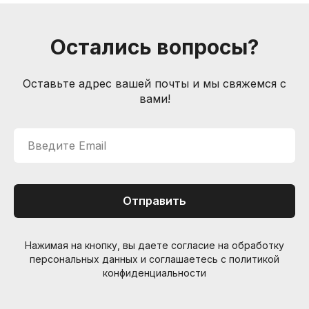
Способы доставки
Способы оплаты
Остались вопросы?
Услуги гитарного мастера
Контакты
Оставьте адрес вашей почты и мы свяжемся с
Санкт-Петербург, Большой пр. П.С., 41Б
вами!
+7 (905) 257-13-85
nevemusicshop@gmail.com
Введите Email
© Интернет-магазин "Необходимые вещи". Г. Санкт-
Петербург. 2021-2026г.
ИП Липатов, ОГРНИП 319784700405682
Отправить
Нажимая на кнопку, вы даете согласие на обработку
персональных данных и соглашаетесь c политикой
конфиденциальности